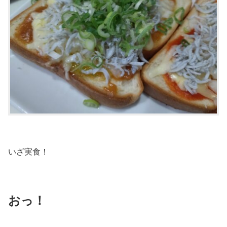
いざ実食！
お
っ
！