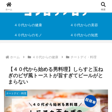
ホーム
検索
４０代からの健康
４０代からの美容
４０代からのモノ
４０代からの知恵
ホーム
４０代からの健康
チートデイ・料理
【４０代から始める男料理】しらすと玉ね
ぎのピザ風トーストが旨すぎてビールがと
まらない
チートデイ・料理