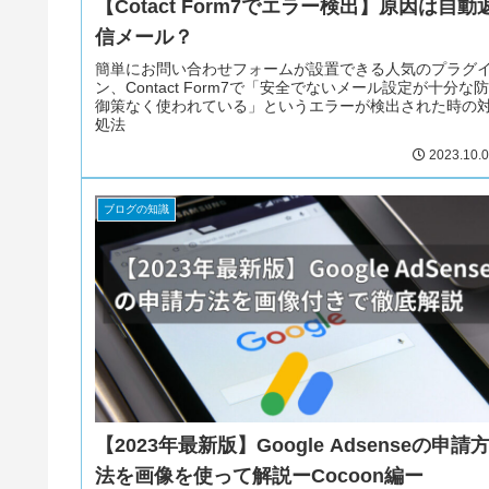
【Cotact Form7でエラー検出】原因は自動
信メール？
簡単にお問い合わせフォームが設置できる人気のプラグ
ン、Contact Form7で「安全でないメール設定が十分な防
御策なく使われている」というエラーが検出された時の
処法
2023.10.
ブログの知識
【2023年最新版】Google Adsenseの申請
法を画像を使って解説ーCocoon編ー