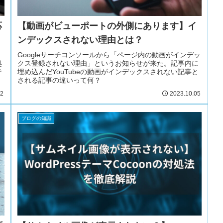
応
【動画がビューポートの外側にあります】イ
ンデックスされない理由とは？
Googleサーチコンソールから「ページ内の動画がインデッ
処
クス登録されない理由」というお知らせが来た。記事内に
で
埋め込んだYouTubeの動画がインデックスされない記事と
される記事の違いって何？
02
2023.10.05
ブログの知識