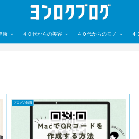
健康
４０代からの美容
４０代からのモノ
４
ブログの知識