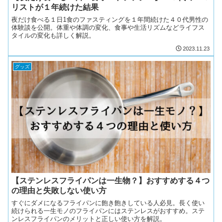
リストが１年続けた結果
夜だけ食べる１日1食のファスティングを１年間続けた４０代男性の
体験談を公開。体重や体調の変化、食事や生活リズムなどライフス
タイルの変化も詳しく解説。
2023.11.23
グッズ
【ステンレスフライパンは一生物？】おすすめする４つ
の理由と失敗しない使い方
すぐにダメになるフライパンに飽き飽きしている人必見。長く使い
続けられる一生モノのフライパンにはステンレスがおすすめ。ステ
ンレスフライパンのメリットと正しい使い方を解説。