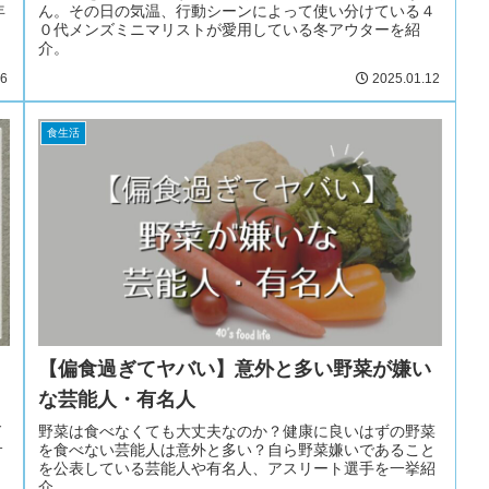
年
ん。その日の気温、行動シーンによって使い分けている４
０代メンズミニマリストが愛用している冬アウターを紹
介。
16
2025.01.12
食生活
【偏食過ぎてヤバい】意外と多い野菜が嫌い
な芸能人・有名人
ド
野菜は食べなくても大丈夫なのか？健康に良いはずの野菜
サ
を食べない芸能人は意外と多い？自ら野菜嫌いであること
を公表している芸能人や有名人、アスリート選手を一挙紹
介。