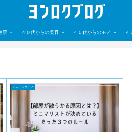
健康
４０代からの美容
４０代からのモノ
４
ミニマルライフ