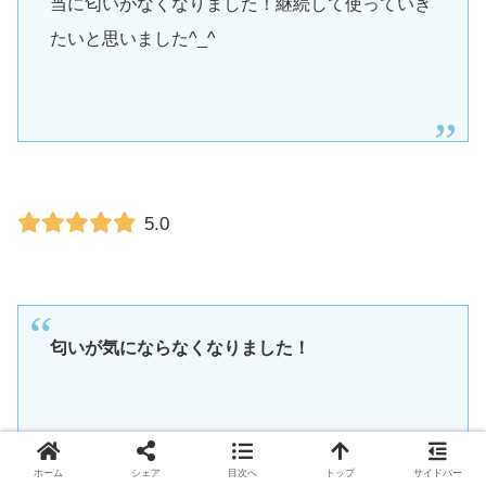
当に匂いがなくなりました！継続して使っていき
たいと思いました^_^
5.0
匂いが気にならなくなりました！
仕事で毎日革靴を履く旦那の帰ってきた時の足の
ホーム
シェア
目次へ
トップ
サイドバー
臭いが気になっていて購入しました。消臭系は独