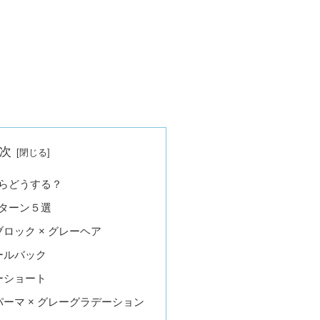
次
らどうする？
ターン５選
ロック × グレーヘア
ールバック
ーショート
パーマ × グレーグラデーション