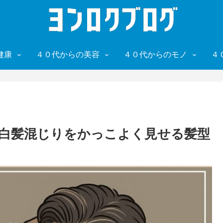
健康
４０代からの美容
４０代からのモノ
４
白髪混じりをかっこよく見せる髪型