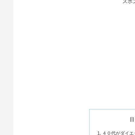
スポ
目
４０代がダイエ