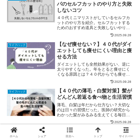
パのセルフカットのやり方と失敗
しないコツ
４０代ミニマリストがしているセルフカ
ットのやり方を紹介。セルフカットする
ためのおすすめ道具と失敗しないやり方
やコツも紹介。
2025.09.28
【なぜ痩せない？】４０代がダイ
ライフハック
エットしても痩せにくい理由と痩
せる方法
ダイエットしても全然効果がない、逆に
太りやすくなった。年をとると痩せにく
くなる原因とは？４０代からでも痩せや
すくなるための方法も解説。
2025.09.28
【４０代の薄毛・白髪対策】髪が
ライフハック
どんどん若返る食べ物と生活習慣
薄毛、白髪は年だから仕方ない？大切な
のは日々の習慣だった。医師の研究から
わかった髪がみるみる生えてくる毎日摂
取したい食べ物と生活習慣をわかりやす
2025.09.28
く解説。
ホーム
シェア
目次へ
トップ
サイドバー