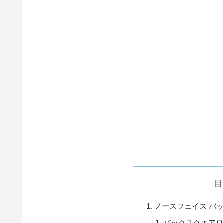
目
ノースフェイス バ
バックスクエアロ