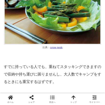
出典：
snow peak
すでに持っている人でも、重ねてスタッキングできますの
で収納や持ち運びに困りませんし、大人数でキャンプをす
るときにも重宝するはずです。
いつまでも見つめていたくなるような造形美にうっとりし
ホーム
シェア
目次へ
トップ
サイドバー