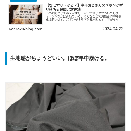
【なぜずり下がる？】中年おじさんのズボンがず
り落ちる原因と対処法
いつの間にかズボンがずり下がって裾がダブついてしま
う、シャツがはみ出ている、そんなことでお悩みの中年男
性は多いはず。ズボンがずり下がる原因とずり下がらない
裏技も紹介。
2024.04.22
yonroku-blog.com
生地感がちょうどいい。ほぼ年中履ける。