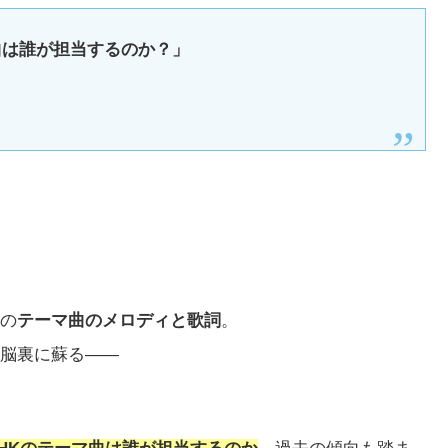
曲は誰が担当するのか？」
の
テーマ曲のメロディと歌詞
。
脳裏に蘇る——