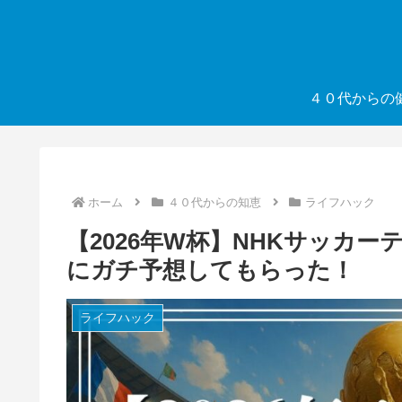
４０代からの
ホーム
４０代からの知恵
ライフハック
【2026年W杯】NHKサッカ
にガチ予想してもらった！
ライフハック