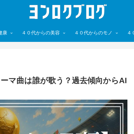
健康
４０代からの美容
４０代からのモノ
４
ーテーマ曲は誰が歌う？過去傾向からAI