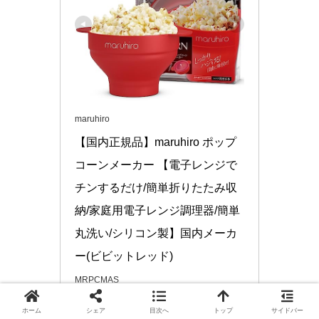
maruhiro
【国内正規品】maruhiro ポップ
コーンメーカー 【電子レンジで
チンするだけ/簡単折りたたみ収
納/家庭用電子レンジ調理器/簡単
丸洗い/シリコン製】国内メーカ
ー(ビビットレッド)
MRPCMAS
ホーム
シェア
目次へ
トップ
サイドバー
Amazonで見る