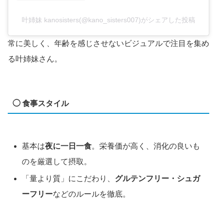
叶姉妹 kanosisters(@kano_sisters007)がシェアした投稿
常に美しく、年齢を感じさせないビジュアルで注目を集め
る叶姉妹さん。
◯ 食事スタイル
基本は
夜に一日一食
。栄養価が高く、消化の良いも
のを厳選して摂取。
「量より質」にこだわり、
グルテンフリー・シュガ
ーフリー
などのルールを徹底。