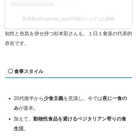
杉本彩(@sugimoto_aya0719)がシェアした投稿
知性と色気を併せ持つ杉本彩さんも、１日１食派の代表的
存在です。
◯ 食事スタイル
20代後半から
少食主義
を意識し、今では
夜に一食の
み
が基本。
加えて、
動物性食品を避けるベジタリアン寄りの食
生活
。