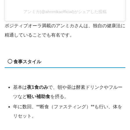
アンミカ(@ahnmikaofficial)がシェアした投稿
ポジティブオーラ満載のアンミカさんは、独自の健康法に
精通していることでも有名です。
◯ 食事スタイル
基本は
夜1食のみ
で、朝や昼は酵素ドリンクやフルー
ツなど
軽い補助食
を摂る。
年に数回、**断食（ファスティング）**も行い、体を
リセット。