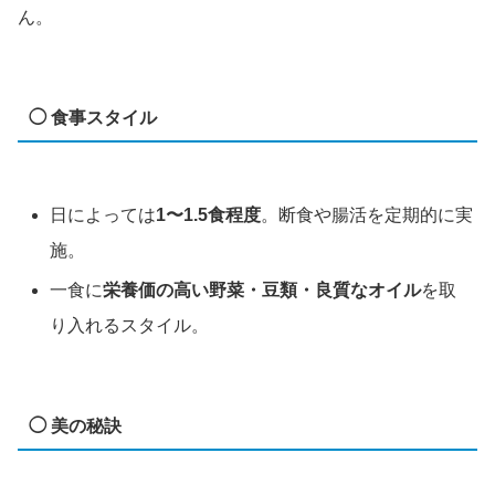
ん。
◯ 食事スタイル
日によっては
1〜1.5食程度
。断食や腸活を定期的に実
施。
一食に
栄養価の高い野菜・豆類・良質なオイル
を取
り入れるスタイル。
◯ 美の秘訣