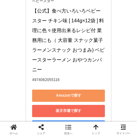
ベビースター
【公式】食べ方いろいろベビー
スター チキン味 [ 144g×12袋 ] 料
理に色々使用出来るレシピ付 業
務用にも（ 大容量 スナック菓子 
ラーメンスナック おつまみ) ベビ
ースターラーメン おやつカンパ
ニー
4974062055116
Amazonで探す
楽天市場で探す
Yahoo!ショッピングで探す
ホーム
シェア
目次へ
トップ
サイドバー