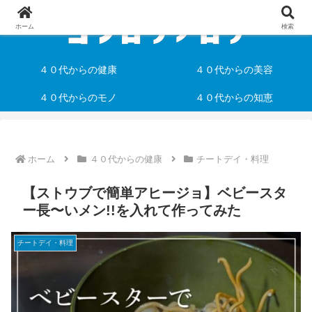
ホーム
検索
４０代からの健康
４０代からの美容
４０代からのモノ
４０代からの知恵
ホーム
４０代からの健康
チートデイ・料理
【ストウブで簡単アヒージョ】ベビースタ
ー長〜いメン!!を入れて作ってみた
チートデイ・料理